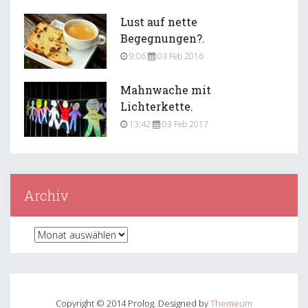
Lust auf nette
Begegnungen?.
9:06
03 Feb 2016
Mahnwache mit
Lichterkette.
13:42
03 Feb 2017
Archiv
A
r
c
h
i
Copyright © 2014 Prolog. Designed by
Themeum