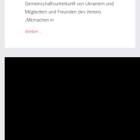
Gemeinschaftsunterkunft von Ukrainern und
Mitgliedern und Freunden des Vereins
„Mitmachen in
Weiter…